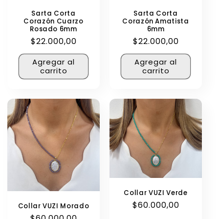
Sarta Corta
Sarta Corta
Corazón Cuarzo
Corazón Amatista
Rosado 6mm
6mm
Precio
$22.000,00
Precio
$22.000,00
habitual
habitual
Agregar al
Agregar al
carrito
carrito
Collar VUZI Verde
Precio
$60.000,00
Collar VUZI Morado
habitual
Precio
$60.000,00