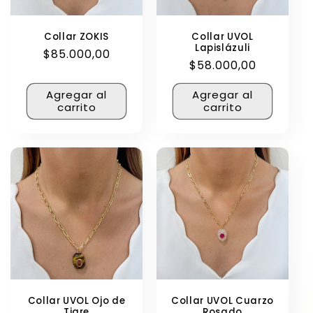
Collar ZOKIS
Collar UVOL
Lapislázuli
Precio
$85.000,00
Precio
$58.000,00
habitual
habitual
Agregar al
Agregar al
carrito
carrito
Collar UVOL Ojo de
Collar UVOL Cuarzo
Tigre
Rosado