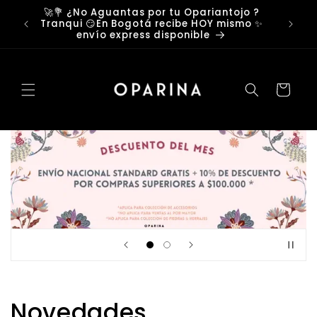
Ir
🚀💐 ¿No Aguantas por tu Opariantojo ?
directamente
Tiemp
Tranqui 😏En Bogotá recibe HOY mismo ✨
al contenido
dias
envío express disponible
Carrito
Novedades