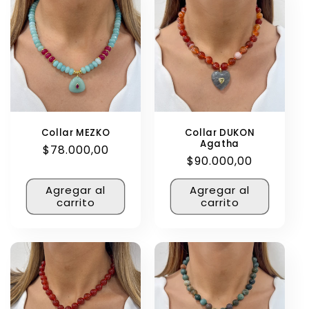
Collar MEZKO
Collar DUKON
Agatha
Precio
$78.000,00
Precio
$90.000,00
habitual
habitual
Agregar al
Agregar al
carrito
carrito