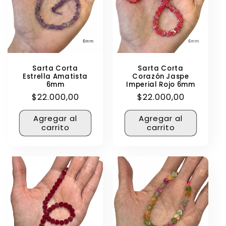
Sarta Corta
Sarta Corta
Estrella Amatista
Corazón Jaspe
6mm
Imperial Rojo 6mm
Precio
$22.000,00
Precio
$22.000,00
habitual
habitual
Agregar al
Agregar al
carrito
carrito