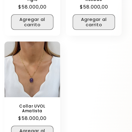
Precio
$58.000,00
Precio
$58.000,00
habitual
habitual
Agregar al
Agregar al
carrito
carrito
Collar UVOL
Amatista
Precio
$58.000,00
habitual
Agregar al