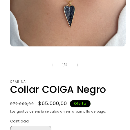
Abrir
elemento
multimedia
1
de
1
/
2
en
una
ventana
modal
OPARINA
Collar COIGA Negro
Precio
Precio
$65.000,00
$72.000,00
Oferta
habitual
de
Los
gastos de envío
se calculan en la pantalla de pago.
oferta
Cantidad