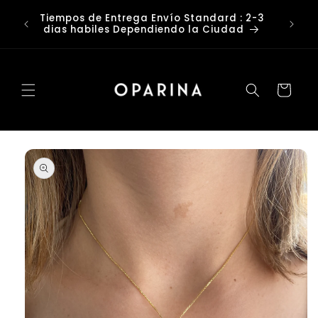
Ir
o ?
directamente
Tiempos de Entrega Envío Standard : 2-3
o ✨
al contenido
dias habiles Dependiendo la Ciudad
Carrito
Ir
directamente
a la
información
del producto