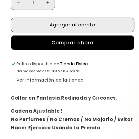
Reducir
Aumentar
cantidad
cantidad
para
para
Agregar al carrito
Collar
Collar
COIGA
COIGA
Negro
Negro
Comprar ahora
Retiro disponible en
Tienda Fisica
Normalmente está listo en 4 horas
Ver información de la tienda
Collar en Fantasia Rodinada y Circones.
Cadena Ajustable !
No Perfumes / No Cremas / No Mojarlo / Evitar
Hacer Ejercicio Usando La Prenda